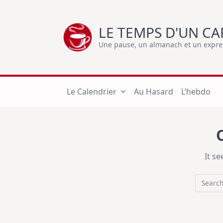
Skip
to
LE TEMPS D'UN CA
content
Une pause, un almanach et un express
Le Calendrier
Au Hasard
L’hebdo
It s
Search
for: