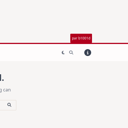
par b1001d
.
g can