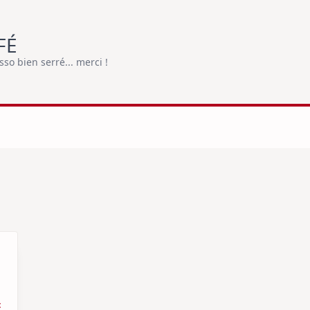
FÉ
o bien serré... merci !
t