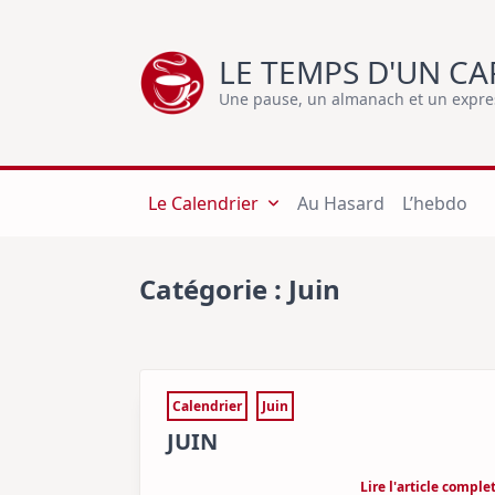
Skip
to
LE TEMPS D'UN CA
content
Une pause, un almanach et un express
Le Calendrier
Au Hasard
L’hebdo
Catégorie :
Juin
Calendrier
Juin
JUIN
Lire l'article comple