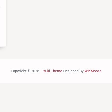
Copyright © 2026
Yuki Theme
Designed By
WP Moose