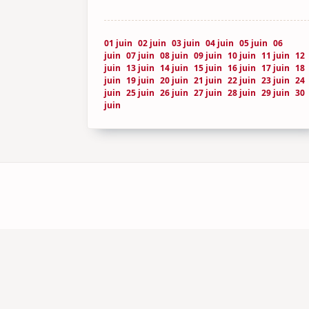
01 juin
02 juin
03 juin
04 juin
05 juin
06
juin
07 juin
08 juin
09 juin
10 juin
11 juin
12
juin
13 juin
14 juin
15 juin
16 juin
17 juin
18
juin
19 juin
20 juin
21 juin
22 juin
23 juin
24
juin
25 juin
26 juin
27 juin
28 juin
29 juin
30
juin