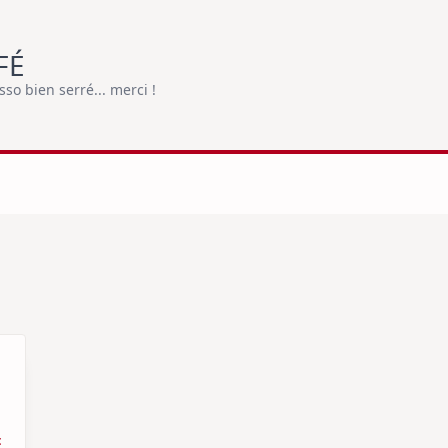
FÉ
o bien serré... merci !
t