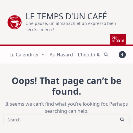
Skip
to
LE TEMPS D'UN CAFÉ
content
Une pause, un almanach et un expresso bien
serré... merci !
par
b1001d
Le Calendrier
Au Hasard
L’hebdo
Oops! That page can’t be
found.
It seems we can’t find what you’re looking for. Perhaps
searching can help.
Search
for: