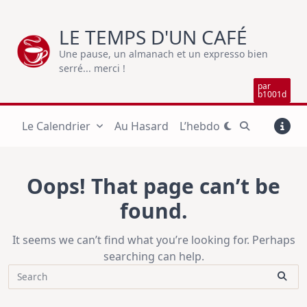
Skip
to
LE TEMPS D'UN CAFÉ
content
Une pause, un almanach et un expresso bien
serré... merci !
par
b1001d
Le Calendrier
Au Hasard
L’hebdo
Oops! That page can’t be
found.
It seems we can’t find what you’re looking for. Perhaps
searching can help.
Search
for: