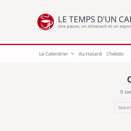
Skip
to
LE TEMPS D'UN CA
content
Une pause, un almanach et un express
Le Calendrier
Au Hasard
L’hebdo
It s
Search
for: