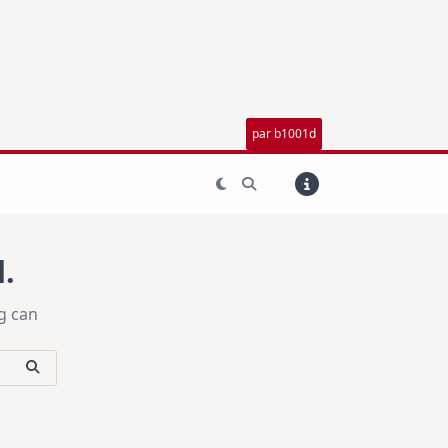
par b1001d
.
g can