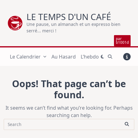
Skip
to
LE TEMPS D'UN CAFÉ
content
Une pause, un almanach et un expresso bien
serré... merci !
par
b1001d
Le Calendrier
Au Hasard
L’hebdo
Oops! That page can’t be
found.
It seems we can’t find what you’re looking for. Perhaps
searching can help.
Search
for: