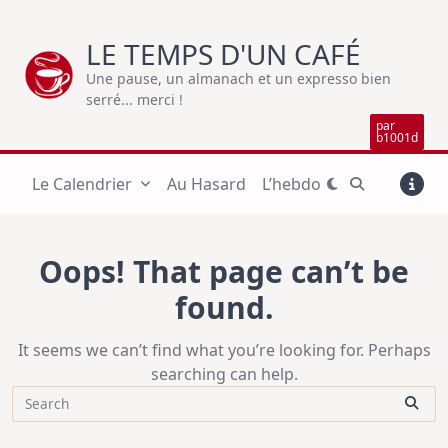
Skip
to
LE TEMPS D'UN CAFÉ
content
Une pause, un almanach et un expresso bien
serré... merci !
par
b1001d
Le Calendrier
Au Hasard
L’hebdo
Oops! That page can’t be
found.
It seems we can’t find what you’re looking for. Perhaps
searching can help.
Search
for: