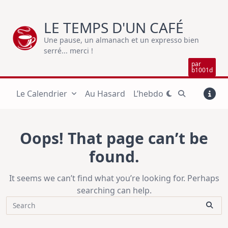
Skip
to
LE TEMPS D'UN CAFÉ
content
Une pause, un almanach et un expresso bien
serré... merci !
par
b1001d
Le Calendrier
Au Hasard
L’hebdo
Oops! That page can’t be
found.
It seems we can’t find what you’re looking for. Perhaps
searching can help.
Search
for: