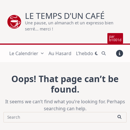
Skip
to
LE TEMPS D'UN CAFÉ
content
Une pause, un almanach et un expresso bien
serré... merci !
par
b1001d
Le Calendrier
Au Hasard
L’hebdo
Oops! That page can’t be
found.
It seems we can’t find what you’re looking for. Perhaps
searching can help.
Search
for: