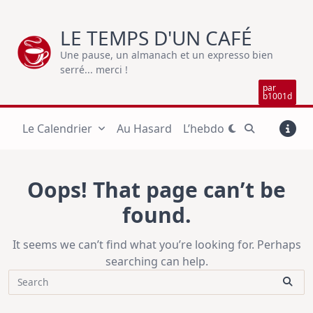
Skip
to
LE TEMPS D'UN CAFÉ
content
Une pause, un almanach et un expresso bien
serré... merci !
par
b1001d
Le Calendrier
Au Hasard
L’hebdo
Oops! That page can’t be
found.
It seems we can’t find what you’re looking for. Perhaps
searching can help.
Search
for: