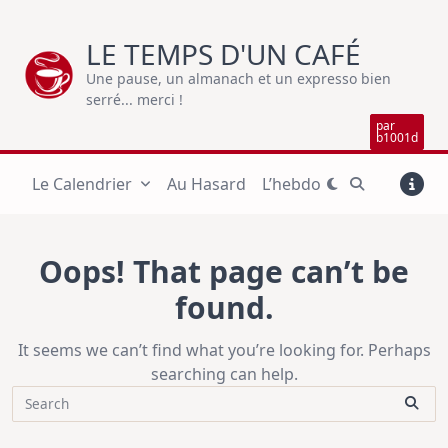
Skip
to
LE TEMPS D'UN CAFÉ
content
Une pause, un almanach et un expresso bien
serré... merci !
par
b1001d
Le Calendrier
Au Hasard
L’hebdo
Oops! That page can’t be
found.
It seems we can’t find what you’re looking for. Perhaps
searching can help.
Search
for: