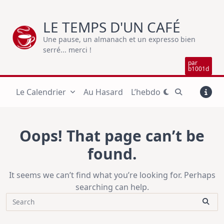
Skip
to
LE TEMPS D'UN CAFÉ
content
Une pause, un almanach et un expresso bien
serré... merci !
par
b1001d
Le Calendrier
Au Hasard
L’hebdo
Oops! That page can’t be
found.
It seems we can’t find what you’re looking for. Perhaps
searching can help.
Search
for: