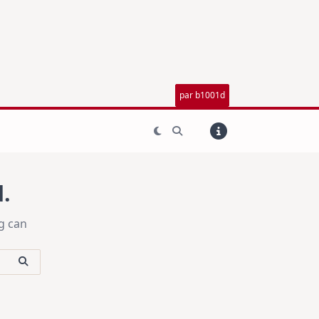
par b1001d
.
g can