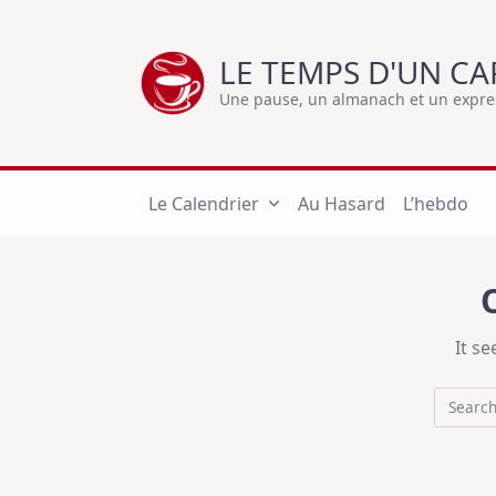
Skip
to
LE TEMPS D'UN CA
content
Une pause, un almanach et un express
Le Calendrier
Au Hasard
L’hebdo
It s
Search
for: