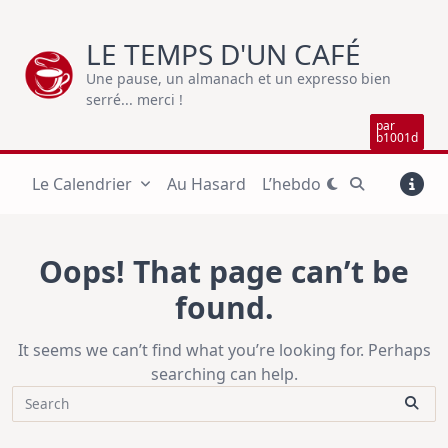
Skip
to
LE TEMPS D'UN CAFÉ
content
Une pause, un almanach et un expresso bien
serré... merci !
par
b1001d
Le Calendrier
Au Hasard
L’hebdo
Oops! That page can’t be
found.
It seems we can’t find what you’re looking for. Perhaps
searching can help.
Search
for: