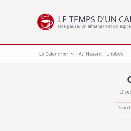
Skip
to
LE TEMPS D'UN CA
content
Une pause, un almanach et un express
Le Calendrier
Au Hasard
L’hebdo
It s
Search
for: