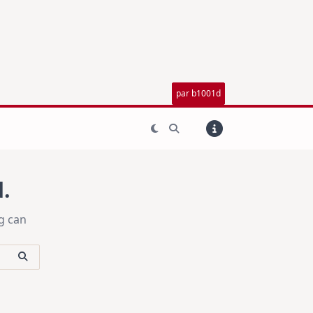
par b1001d
.
g can