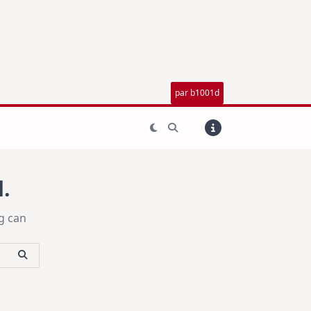
par b1001d
.
g can