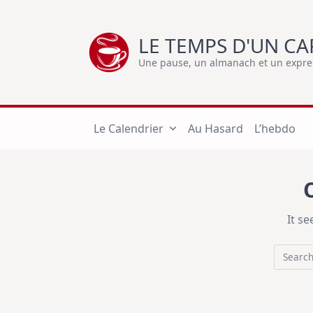
Skip
to
LE TEMPS D'UN CA
content
Une pause, un almanach et un express
Le Calendrier
Au Hasard
L’hebdo
It s
Search
for: