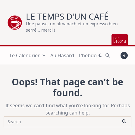
Skip
to
LE TEMPS D'UN CAFÉ
content
Une pause, un almanach et un expresso bien
serré... merci !
par
b1001d
Le Calendrier
Au Hasard
L’hebdo
Oops! That page can’t be
found.
It seems we can’t find what you’re looking for. Perhaps
searching can help.
Search
for: