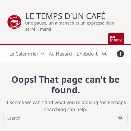
Skip
to
LE TEMPS D'UN CAFÉ
content
Une pause, un almanach et un expresso bien
serré... merci !
par
b1001d
Le Calendrier
Au Hasard
L’hebdo
Oops! That page can’t be
found.
It seems we can’t find what you’re looking for. Perhaps
searching can help.
Search
for: