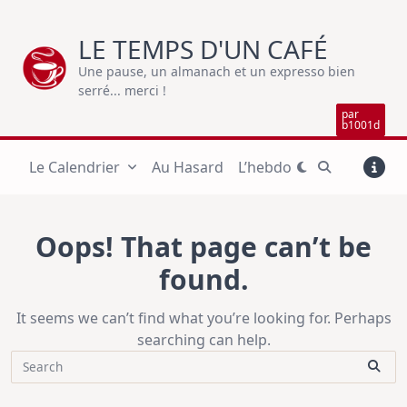
Skip
to
LE TEMPS D'UN CAFÉ
content
Une pause, un almanach et un expresso bien
serré... merci !
par
b1001d
Le Calendrier
Au Hasard
L’hebdo
Oops! That page can’t be
found.
It seems we can’t find what you’re looking for. Perhaps
searching can help.
Search
for: