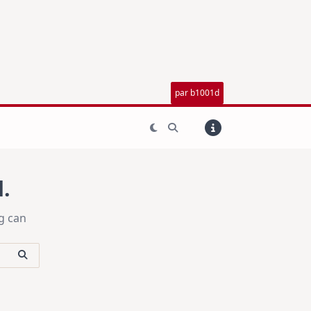
par b1001d
.
g can