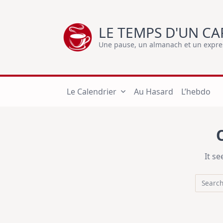
Skip
to
LE TEMPS D'UN CA
content
Une pause, un almanach et un express
Le Calendrier
Au Hasard
L’hebdo
It s
Search
for: