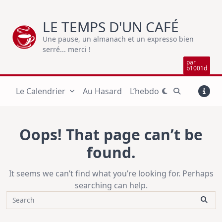
Skip
to
LE TEMPS D'UN CAFÉ
content
Une pause, un almanach et un expresso bien
serré... merci !
par
b1001d
Le Calendrier
Au Hasard
L’hebdo
Oops! That page can’t be
found.
It seems we can’t find what you’re looking for. Perhaps
searching can help.
Search
for: