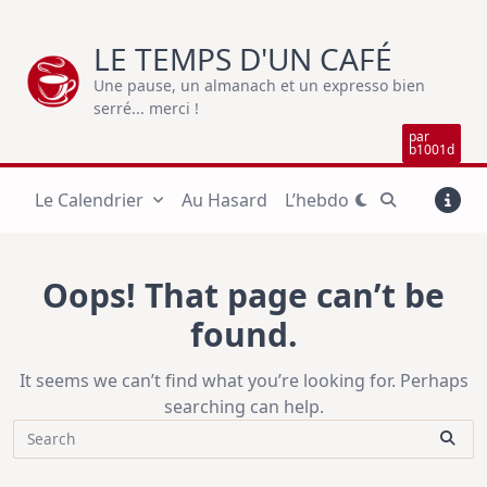
Skip
to
LE TEMPS D'UN CAFÉ
content
Une pause, un almanach et un expresso bien
serré... merci !
par
b1001d
Le Calendrier
Au Hasard
L’hebdo
Oops! That page can’t be
found.
It seems we can’t find what you’re looking for. Perhaps
searching can help.
Search
for: