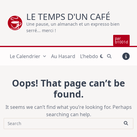
Skip
to
LE TEMPS D'UN CAFÉ
content
Une pause, un almanach et un expresso bien
serré... merci !
par
b1001d
Le Calendrier
Au Hasard
L’hebdo
Oops! That page can’t be
found.
It seems we can’t find what you’re looking for. Perhaps
searching can help.
Search
for: