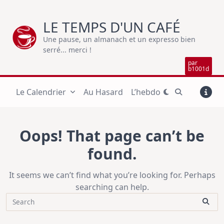
Skip
to
LE TEMPS D'UN CAFÉ
content
Une pause, un almanach et un expresso bien
serré... merci !
par
b1001d
Le Calendrier
Au Hasard
L’hebdo
Oops! That page can’t be
found.
It seems we can’t find what you’re looking for. Perhaps
searching can help.
Search
for: