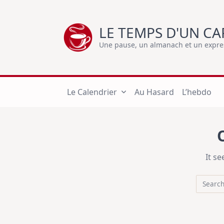
Skip
to
LE TEMPS D'UN CA
content
Une pause, un almanach et un express
Le Calendrier
Au Hasard
L’hebdo
It s
Search
for: