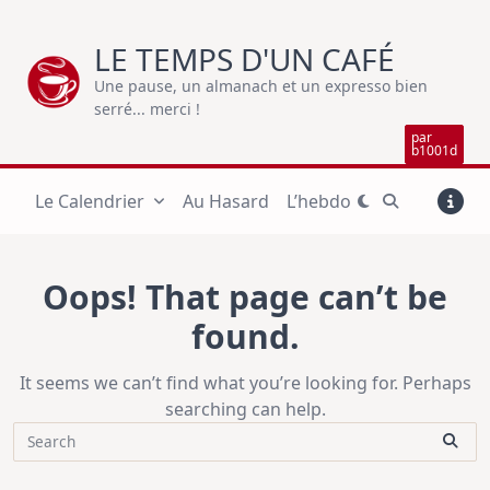
Skip
to
LE TEMPS D'UN CAFÉ
content
Une pause, un almanach et un expresso bien
serré... merci !
par
b1001d
Le Calendrier
Au Hasard
L’hebdo
Oops! That page can’t be
found.
It seems we can’t find what you’re looking for. Perhaps
searching can help.
Search
for: