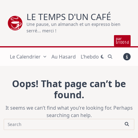
Skip
to
LE TEMPS D'UN CAFÉ
content
Une pause, un almanach et un expresso bien
serré... merci !
par
b1001d
Le Calendrier
Au Hasard
L’hebdo
Oops! That page can’t be
found.
It seems we can’t find what you’re looking for. Perhaps
searching can help.
Search
for: