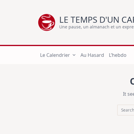
Skip
to
LE TEMPS D'UN CA
content
Une pause, un almanach et un express
Le Calendrier
Au Hasard
L’hebdo
It s
Search
for: