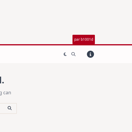
par b1001d
.
g can