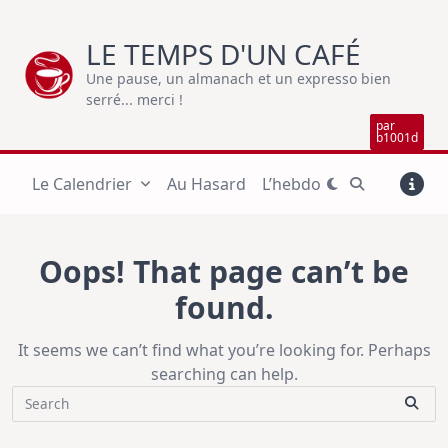
Skip
to
LE TEMPS D'UN CAFÉ
content
Une pause, un almanach et un expresso bien
serré... merci !
par
b1001d
Le Calendrier
Au Hasard
L’hebdo
Oops! That page can’t be
found.
It seems we can’t find what you’re looking for. Perhaps
searching can help.
Search
for: