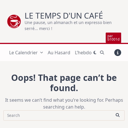
Skip
to
LE TEMPS D'UN CAFÉ
content
Une pause, un almanach et un expresso bien
serré... merci !
par
b1001d
Le Calendrier
Au Hasard
L’hebdo
Oops! That page can’t be
found.
It seems we can’t find what you’re looking for. Perhaps
searching can help.
Search
for: