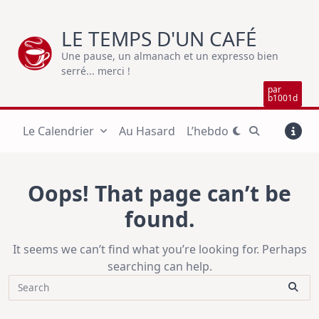
Skip
to
LE TEMPS D'UN CAFÉ
content
Une pause, un almanach et un expresso bien
serré... merci !
par
b1001d
Le Calendrier
Au Hasard
L’hebdo
Oops! That page can’t be
found.
It seems we can’t find what you’re looking for. Perhaps
searching can help.
Search
for: