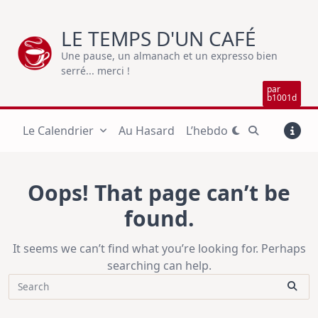
Skip
to
LE TEMPS D'UN CAFÉ
content
Une pause, un almanach et un expresso bien
serré... merci !
par
b1001d
Le Calendrier
Au Hasard
L’hebdo
Oops! That page can’t be
found.
It seems we can’t find what you’re looking for. Perhaps
searching can help.
Search
for: