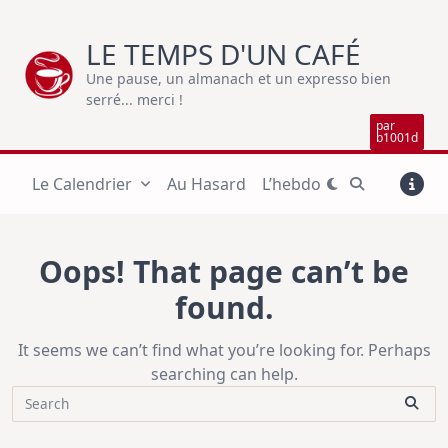
Skip
to
LE TEMPS D'UN CAFÉ
content
Une pause, un almanach et un expresso bien
serré... merci !
par
b1001d
Le Calendrier
Au Hasard
L’hebdo
Oops! That page can’t be
found.
It seems we can’t find what you’re looking for. Perhaps
searching can help.
Search
for: