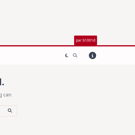
par b1001d
.
g can