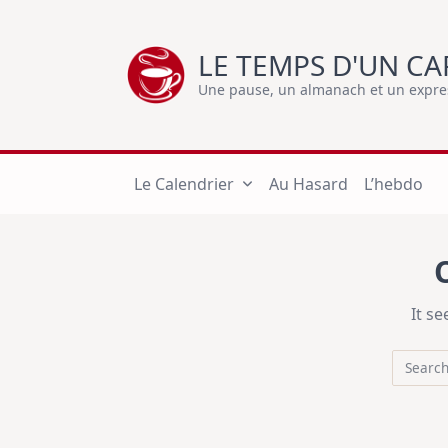
Skip
to
LE TEMPS D'UN CA
content
Une pause, un almanach et un express
Le Calendrier
Au Hasard
L’hebdo
It s
Search
for: