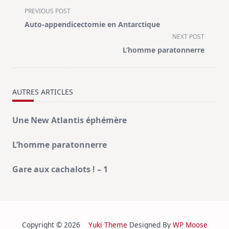
<span
PREVIOUS POST
class="nav-
Auto-appendicectomie en Antarctique
subtitle
NEXT POST
screen-
L’homme paratonnerre
reader-
text">Page</span>
AUTRES ARTICLES
Une New Atlantis éphémère
L’homme paratonnerre
Gare aux cachalots ! – 1
Copyright © 2026
Yuki Theme
Designed By
WP Moose