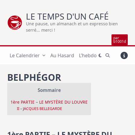
Skip
to
LE TEMPS D'UN CAFÉ
content
Une pause, un almanach et un expresso bien
serré... merci !
par
b1001d
Le Calendrier
Au Hasard
L’hebdo
BELPHÉGOR
Sommaire
1ère PARTIE – LE MYSTÈRE DU LOUVRE
II – JACQUES BELLEGARDE
1ère PARTIE – LE MYSTÈRE DU