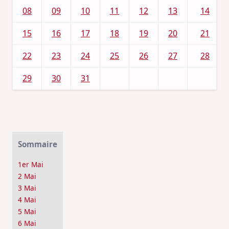
08
09
10
11
12
13
14
15
16
17
18
19
20
21
22
23
24
25
26
27
28
29
30
31
Sommaire
1er Mai
2 Mai
3 Mai
4 Mai
5 Mai
6 Mai