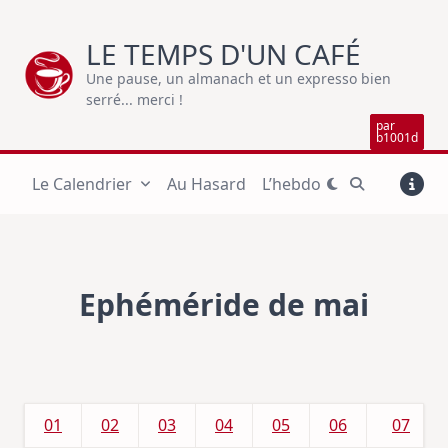
Skip
to
LE TEMPS D'UN CAFÉ
content
Une pause, un almanach et un expresso bien
serré... merci !
par
b1001d
Le Calendrier
Au Hasard
L’hebdo
Ephéméride de mai
01
02
03
04
05
06
07