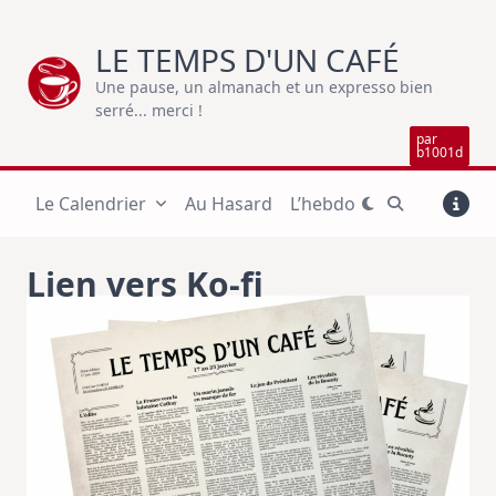
Skip
to
LE TEMPS D'UN CAFÉ
content
Une pause, un almanach et un expresso bien
serré... merci !
par
b1001d
Le Calendrier
Au Hasard
L’hebdo
Lien vers Ko-fi