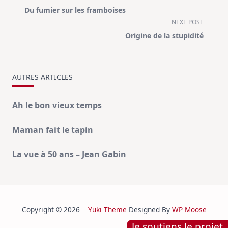
class="nav-
Du fumier sur les framboises
subtitle
NEXT POST
screen-
Origine de la stupidité
reader-
text">Page</span>
AUTRES ARTICLES
Ah le bon vieux temps
Maman fait le tapin
La vue à 50 ans – Jean Gabin
Copyright © 2026
Yuki Theme
Designed By
WP Moose
Je soutiens le projet