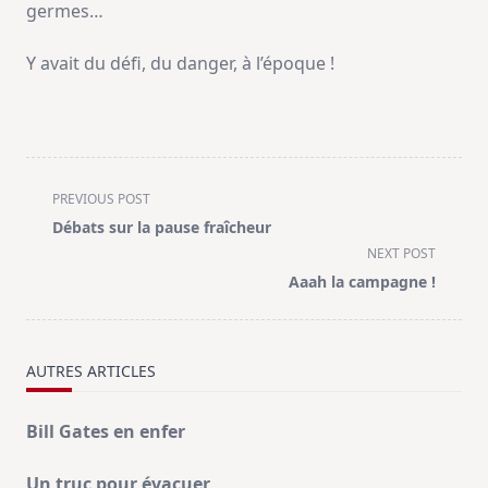
germes…
Y avait du défi, du danger, à l’époque !
<span
PREVIOUS POST
class="nav-
Débats sur la pause fraîcheur
subtitle
NEXT POST
screen-
Aaah la campagne !
reader-
text">Page</span>
AUTRES ARTICLES
Bill Gates en enfer
Un truc pour évacuer