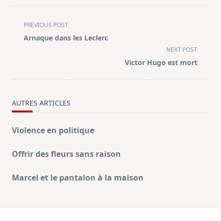
<span
PREVIOUS POST
class="nav-
Arnaque dans les Leclerc
subtitle
NEXT POST
screen-
Victor Hugo est mort
reader-
text">Page</span>
AUTRES ARTICLES
Violence en politique
Offrir des fleurs sans raison
Marcel et le pantalon à la maison