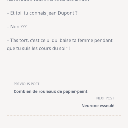
– Et toi, tu connais Jean Dupont ?
– Non ???
– T’as tort, c’est celui qui baise ta femme pendant
que tu suis les cours du soir !
<span
PREVIOUS POST
class="nav-
Combien de rouleaux de papier-peint
subtitle
NEXT POST
screen-
Neurone esseulé
reader-
text">Page</span>