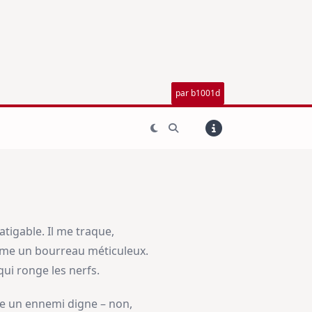
par b1001d
atigable. Il me traque,
me un bourreau méticuleux.
 qui ronge les nerfs.
mme un ennemi digne – non,