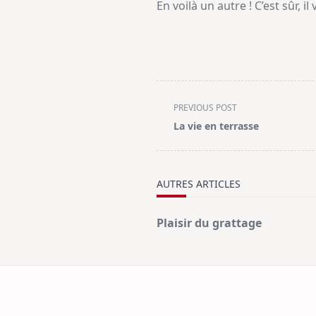
En voilà un autre ! C’est sûr, i
<span
PREVIOUS POST
class="nav-
La vie en terrasse
subtitle
screen-
reader-
AUTRES ARTICLES
text">Page</span>
Plaisir du grattage