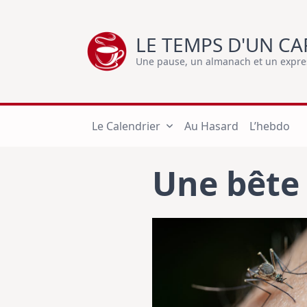
Skip
to
LE TEMPS D'UN CA
content
Une pause, un almanach et un express
Le Calendrier
Au Hasard
L’hebdo
Une bête