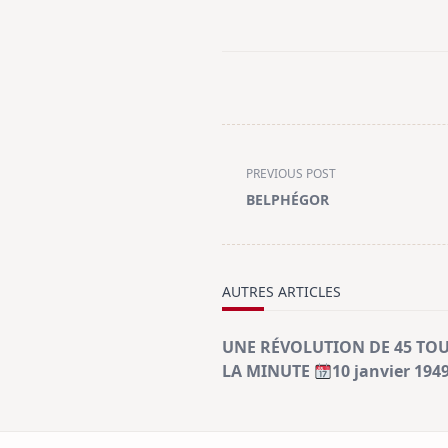
<span
PREVIOUS POST
class="nav-
BELPHÉGOR
subtitle
screen-
reader-
text">Page</span>
AUTRES ARTICLES
UNE RÉVOLUTION DE 45 TOU
LA MINUTE
10 janvier 194