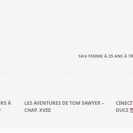
1ère FEMME À 25 ANS À T
RS À
LES AVENTURES DE TOM SAWYER –
CINECI
9
CHAP. XVIII
DUCE