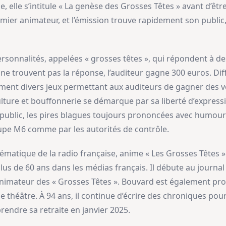
, elle s’intitule « La genèse des Grosses Têtes » avant d’êt
mier animateur, et l’émission trouve rapidement son public,
ersonnalités, appelées « grosses têtes », qui répondent à d
ts ne trouvent pas la réponse, l’auditeur gagne 300 euros. D
ement divers jeux permettant aux auditeurs de gagner des v
ture et bouffonnerie se démarque par sa liberté d’expression
e public, les pires blagues toujours prononcées avec humou
upe M6 comme par les autorités de contrôle.
ématique de la radio française, anime « Les Grosses Têtes 
plus de 60 ans dans les médias français. Il débute au journal 
’animateur des « Grosses Têtes ». Bouvard est également pr
 de théâtre. À 94 ans, il continue d’écrire des chroniques pou
rendre sa retraite en janvier 2025.