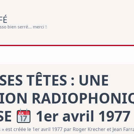
FÉ
o bien serré... merci !
SES TÊTES : UNE
TION RADIOPHONI
SE
1er avril 1977
 » est créée le 1er avril 1977 par Roger Krecher et Jean Farr