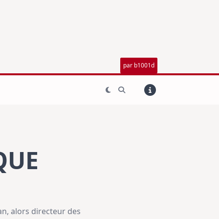
par b1001d
QUE
an, alors directeur des