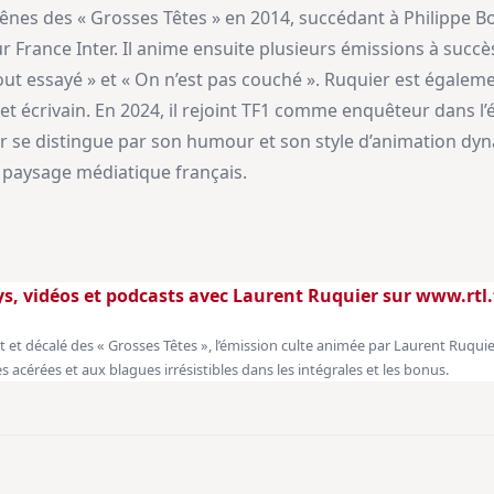
ênes des « Grosses Têtes » en 2014, succédant à Philippe Bo
 France Inter. Il anime ensuite plusieurs émissions à succè
ut essayé » et « On n’est pas couché ». Ruquier est égalem
r et écrivain. En 2024, il rejoint TF1 comme enquêteur dans l
er se distingue par son humour et son style d’animation dy
 paysage médiatique français.
ays, vidéos et podcasts avec Laurent Ruquier sur www.rtl.
t et décalé des « Grosses Têtes », l’émission culte animée par Laurent Ruquie
s acérées et aux blagues irrésistibles dans les intégrales et les bonus.