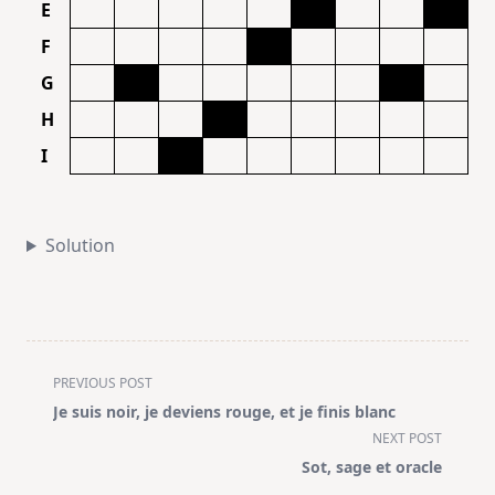
Solution
<span
PREVIOUS POST
class="nav-
Je suis noir, je deviens rouge, et je finis blanc
subtitle
NEXT POST
screen-
Sot, sage et oracle
reader-