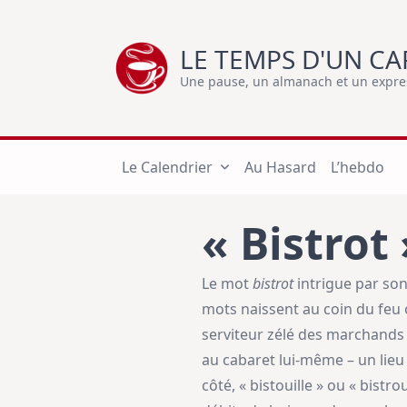
Skip
to
LE TEMPS D'UN CA
content
Une pause, un almanach et un express
Le Calendrier
Au Hasard
L’hebdo
« Bistrot 
Le mot
bistrot
intrigue par son
mots naissent au coin du feu o
serviteur zélé des marchands 
au cabaret lui-même – un lieu 
côté, « bistouille » ou « bistr