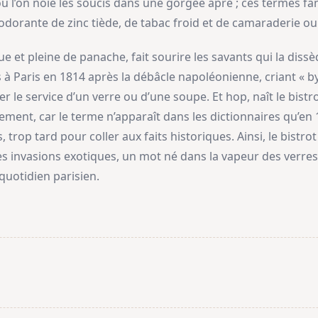
ù l’on noie les soucis dans une gorgée âpre ; ces termes fam
dorante de zinc tiède, de tabac froid et de camaraderie ou
e et pleine de panache, fait sourire les savants qui la diss
 Paris en 1814 après la débâcle napoléonienne, criant « bystr
r le service d’un verre ou d’une soupe. Et hop, naît le bist
usement, car le terme n’apparaît dans les dictionnaires qu’en
 trop tard pour coller aux faits historiques. Ainsi, le bistro
des invasions exotiques, un mot né dans la vapeur des verres
quotidien parisien.