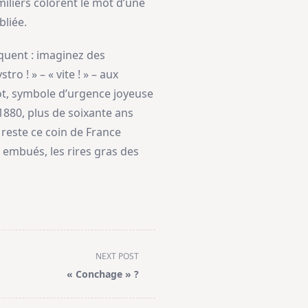
iliers colorent le mot d’une
bliée.
èquent : imaginez des
o ! » – « vite ! » – aux
rot, symbole d’urgence joyeuse
 1880, plus de soixante ans
t reste ce coin de France
 embués, les rires gras des
NEXT POST
« Conchage » ?