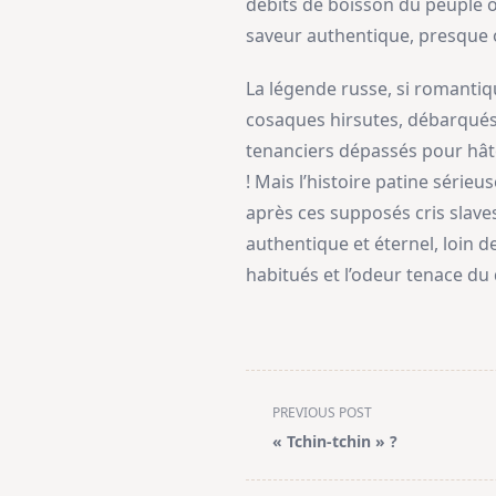
débits de boisson du peuple o
saveur authentique, presque o
La légende russe, si romantiqu
cosaques hirsutes, débarqués à
tenanciers dépassés pour hâte
! Mais l’histoire patine série
après ces supposés cris slaves,
authentique et éternel, loin 
habitués et l’odeur tenace du 
<span
PREVIOUS POST
class="nav-
« Tchin-tchin » ?
subtitle
screen-