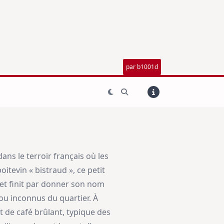
par b1001d
ns le terroir français où les
itevin « bistraud », ce petit
 et finit par donner son nom
 ou inconnus du quartier. À
et de café brûlant, typique des