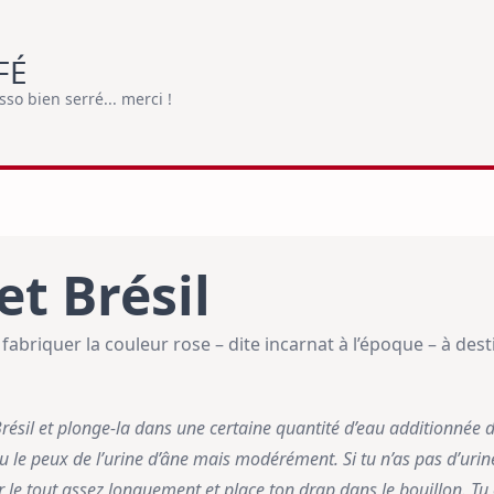
FÉ
o bien serré... merci !
et Brésil
abriquer la couleur rose – dite incarnat à l’époque – à desti
ésil et plonge-la dans une certaine quantité d’eau additionnée d
i tu le peux de l’urine d’âne mais modérément. Si tu n’as pas d’uri
r le tout assez longuement et place ton drap dans le bouillon. Tu