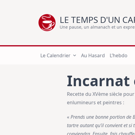
Skip
to
LE TEMPS D'UN CA
content
Une pause, un almanach et un express
Le Calendrier
Au Hasard
L’hebdo
Incarnat 
Recette du XVème siècle pour f
enlumineurs et peintres :
«
Prends une bonne portion de Br
tartre autant qu’il convient et s
conviendra. Ensuite, fais chauffe