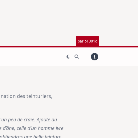
par b1001d
nation des teinturiers,
’un peu de craie. Ajoute du
ne d’âne, celle d’un homme ivre
 obtiendras une belle teinture