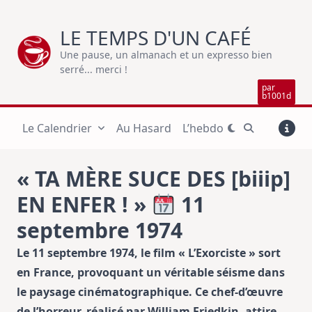
Skip
to
LE TEMPS D'UN CAFÉ
content
Une pause, un almanach et un expresso bien
serré... merci !
par
b1001d
Le Calendrier
Au Hasard
L’hebdo
« TA MÈRE SUCE DES [biiip]
EN ENFER ! »
11
septembre 1974
Le 11 septembre 1974, le film « L’Exorciste » sort
en France, provoquant un véritable séisme dans
le paysage cinématographique. Ce chef-d’œuvre
de l’horreur, réalisé par William Friedkin, attire