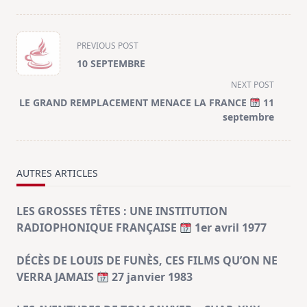
<span
PREVIOUS POST
class="nav-
10 SEPTEMBRE
subtitle
NEXT POST
screen-
LE GRAND REMPLACEMENT MENACE LA FRANCE
11
reader-
septembre
text">Page</span>
AUTRES ARTICLES
LES GROSSES TÊTES : UNE INSTITUTION
RADIOPHONIQUE FRANÇAISE
1er avril 1977
DÉCÈS DE LOUIS DE FUNÈS, CES FILMS QU’ON NE
VERRA JAMAIS
27 janvier 1983